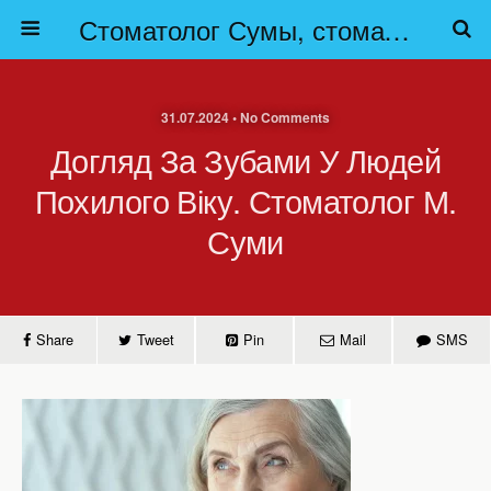
Стоматолог Сумы, стоматологические клиники Сумы, детская стоматология в Сумах. | Частная стоматология Сумы
31.07.2024 • No Comments
Догляд За Зубами У Людей
Похилого Віку. Стоматолог М.
Суми
Share
Tweet
Pin
Mail
SMS