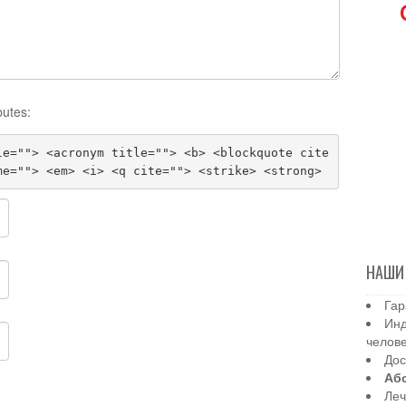
butes:
le=""> <acronym title=""> <b> <blockquote cite
me=""> <em> <i> <q cite=""> <strike> <strong>
НАШИ
Гар
Инд
челов
Дос
Аб
Леч