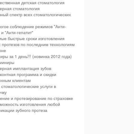
ественная детская стоматология
ерная стоматология
ный спектр всех стоматологических
огое соблюдение режимов "Анти-
и "Анти-гепатит"
ые быстрые сроки изготовления
х протезов по последним технологиям
оне
иры за 1 день!!! (новинка 2012 года)
миниры
ерная имплантация зубов
контная программа и скидки
янным клиентам
 стоматологические услуги в
чку
ение и протезирование по страховке
можность изготовления любой
икации зубного протеза