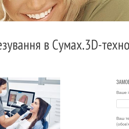
зування в Сумах.3D-технол
ЗАМО
Ваше і
Ваш т
(обов'