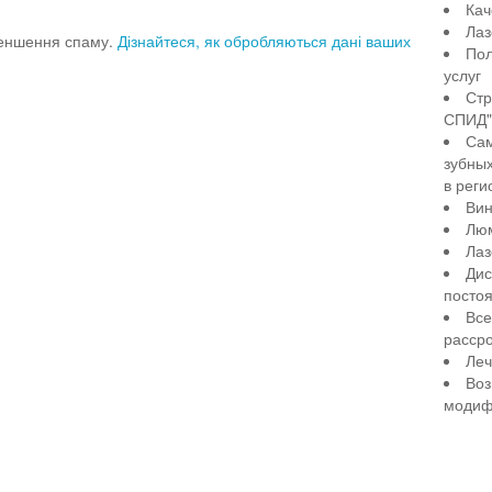
Кач
Лаз
меншення спаму.
Дізнайтеся, як обробляються дані ваших
Пол
услуг
Стр
СПИД" 
Сам
зубны
в реги
Вин
Лю
Лаз
Дис
посто
Все
рассро
Леч
Воз
модиф