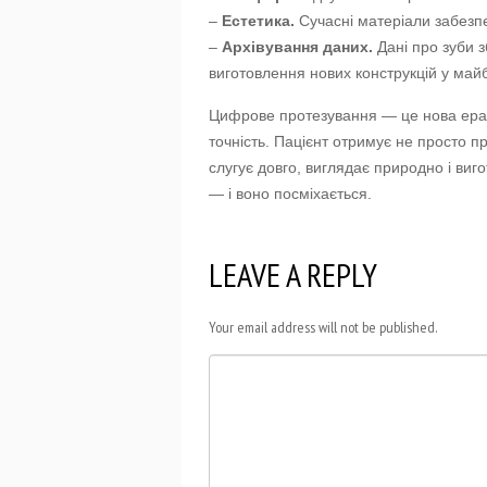
–
Естетика.
Сучасні матеріали забезпе
–
Архівування даних.
Дані про зуби 
виготовлення нових конструкцій у май
Цифрове протезування — це нова ера у 
точність. Пацієнт отримує не просто п
слугує довго, виглядає природно і ви
— і воно посміхається.
LEAVE A REPLY
Your email address will not be published.