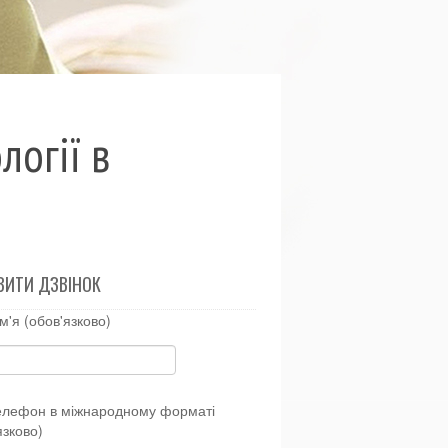
огії в
ВИТИ ДЗВІНОК
м'я (обов'язково)
елефон в міжнародному форматі
язково)