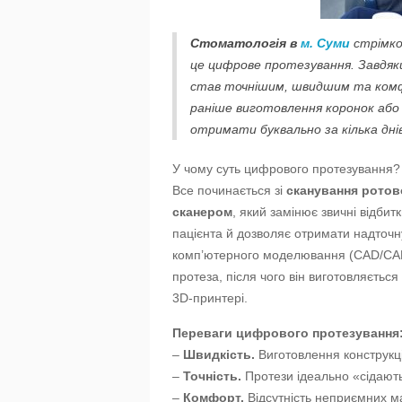
Стоматологія в
м. Суми
стрімко 
це цифрове протезування. Завдяк
став точнішим, швидшим та комфо
раніше виготовлення коронок або 
отримати буквально за кілька днів
У чому суть цифрового протезування?
Все починається зі
сканування ротов
сканером
, який замінює звичні відби
пацієнта й дозволяє отримати надточн
комп’ютерного моделювання (CAD/CAM-
протеза, після чого він виготовляєтьс
3D-принтері.
Переваги цифрового протезування
–
Швидкість.
Виготовлення конструкцій
–
Точність.
Протези ідеально «сідають»
–
Комфорт.
Відсутність неприємних ма