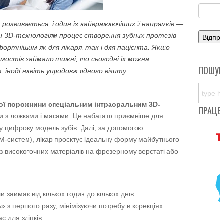
розвивається, і один із найвражаючіших її напрямків —
и 3D-технологіям процес створення зубних протезів
ртнішим як для лікаря, так і для пацієнта. Якщо
мостів займало тижні, то сьогодні їх можна
ПОШУ
, іноді навіть упродовж одного візиту.
ої порожнини спеціальним інтраоральним 3D-
ПРАЦ
тки з ложками і масами. Це набагато приємніше для
у цифрову модель зубів. Далі, за допомогою
систем), лікар проєктує ідеальну форму майбутнього
я з високоточних матеріалів на фрезерному верстаті або
:
 займає від кількох годин до кількох днів.
 з першого разу, мінімізуючи потребу в корекціях.
с для зліпків.