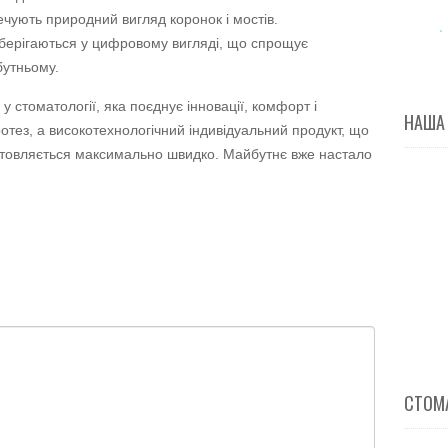
чують природний вигляд коронок і мостів.
зберігаються у цифровому вигляді, що спрощує
бутньому.
стоматології, яка поєднує інновації, комфорт і
НАША
ротез, а високотехнологічний індивідуальний продукт, що
готовляється максимально швидко. Майбутнє вже настало
СТОМА