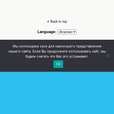
Back to top
Language:
Mobile
Desktop
Мы используем куки для наилучшего представления
нашего сайта. Если Вы продолжите использовать сайт, мы
будем считать что Вас это устраивает.
Стоматолог Сумы, стоматологические клиники Сумы, детская стоматология в
Сумах. | Частная стоматология Сумы
Ok