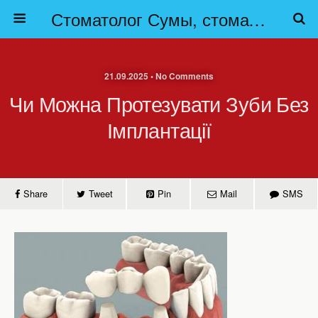
Стоматолог Сумы, стоматологические клиники Сумы, детская стоматология в Сумах. | Частная стоматология Сумы
21.09.2025 • No Comments
Чи Можна Протезувати Зуби Без
Імплантації
Share
Tweet
Pin
Mail
SMS