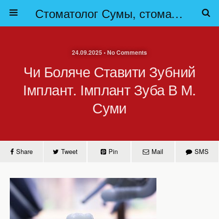
Стоматолог Сумы, стоматологические клиники Сумы, детская стоматология в Сумах. | Частная стоматология Сумы
24.09.2025 • No Comments
Чи Боляче Ставити Зубний
Імплант. Імплант Зуба В М.
Суми
Share
Tweet
Pin
Mail
SMS