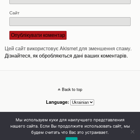
Сайт
Цей сайт використовує Akismet для зменшення спаму.
Дізнайтеся, як обробляються дані ваших коментарів.
Back to top
Language:
Mobile
Desktop
Мы используем куки для наилучшего представления
нашего сайта. Если Вы продолжите использовать сайт, мы
будем считать что Вас это устраивает.
Стоматолог Сумы, стоматологические клиники Сумы, детская стоматология в
Сумах. | Частная стоматология Сумы