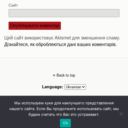
Сайт
Цей сайт використовує Akismet для зменшення спаму.
Дізнайтеся, як обробляються дані ваших коментарів.
Back to top
Language:
Mobile
Desktop
Мы используем куки для наилучшего представления
нашего сайта. Если Вы продолжите использовать сайт, мы
будем считать что Вас это устраивает.
Стоматолог Сумы, стоматологические клиники Сумы, детская стоматология в
Сумах. | Частная стоматология Сумы
Ok