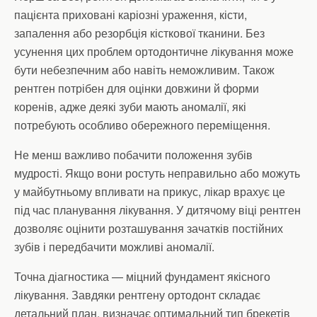
пацієнта приховані каріозні ураження, кісти,
запалення або резорбція кісткової тканини. Без
усунення цих проблем ортодонтичне лікування може
бути небезпечним або навіть неможливим. Також
рентген потрібен для оцінки довжини й форми
коренів, адже деякі зуби мають аномалії, які
потребують особливо обережного переміщення.
Не менш важливо побачити положення зубів
мудрості. Якщо вони ростуть неправильно або можуть
у майбутньому впливати на прикус, лікар врахує це
під час планування лікування. У дитячому віці рентген
дозволяє оцінити розташування зачатків постійних
зубів і передбачити можливі аномалії.
Точна діагностика — міцний фундамент якісного
лікування. Завдяки рентгену ортодонт складає
детальний план, визначає оптимальний тип брекетів