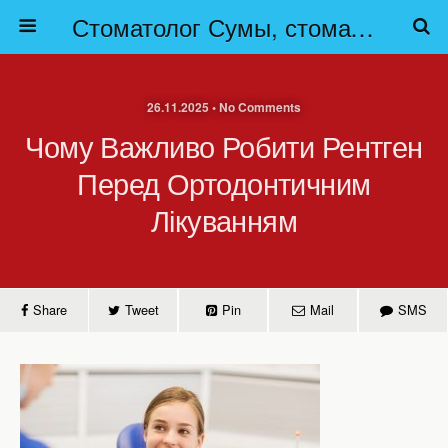
Стоматолог Сумы, стоматологические клиники Сумы, детская стоматология в Сумах. | Частная стоматология Сумы
26.11.2025 • No Comments
Чому Важливо Робити Рентген
Перед Ортодонтичним
Лікуванням
Share
Tweet
Pin
Mail
SMS