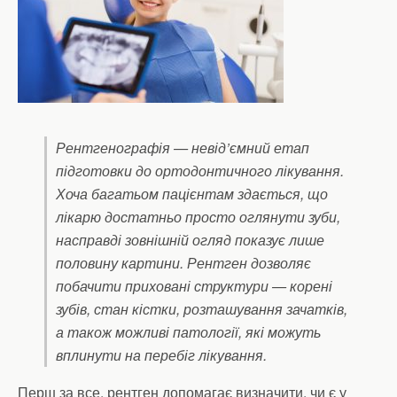
Рентгенографія — невід’ємний етап
підготовки до ортодонтичного лікування.
Хоча багатьом пацієнтам здається, що
лікарю достатньо просто оглянути зуби,
насправді зовнішній огляд показує лише
половину картини. Рентген дозволяє
побачити приховані структури — корені
зубів, стан кістки, розташування зачатків,
а також можливі патології, які можуть
вплинути на перебіг лікування.
Перш за все, рентген допомагає визначити, чи є у