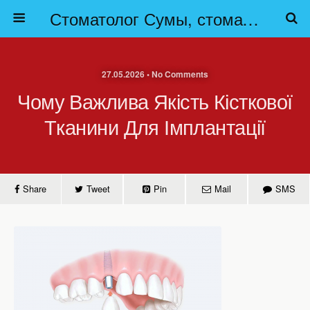
Стоматолог Сумы, стоматологические клиники Сумы, детская стоматология в Сумах. | Частная стоматология Сумы
27.05.2026 • No Comments
Чому Важлива Якість Кісткової
Тканини Для Імплантації
Share
Tweet
Pin
Mail
SMS