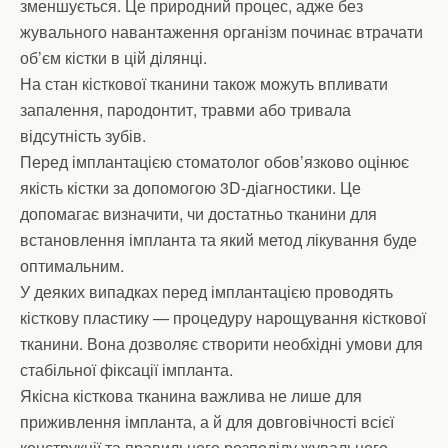
зменшується. Це природний процес, адже без
жувального навантаження організм починає втрачати
об’єм кістки в цій ділянці.
На стан кісткової тканини також можуть впливати
запалення, пародонтит, травми або тривала
відсутність зубів.
Перед імплантацією стоматолог обов’язково оцінює
якість кістки за допомогою 3D-діагностики. Це
допомагає визначити, чи достатньо тканини для
встановлення імпланта та який метод лікування буде
оптимальним.
У деяких випадках перед імплантацією проводять
кісткову пластику — процедуру нарощування кісткової
тканини. Вона дозволяє створити необхідні умови для
стабільної фіксації імпланта.
Якісна кісткова тканина важлива не лише для
приживлення імпланта, а й для довговічності всієї
конструкції та правильного розподілу жувального