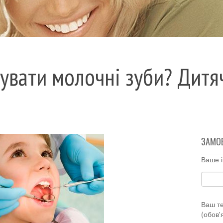
кувати молочні зуби? Дитя
ЗАМО
Ваше і
Ваш т
(обов'