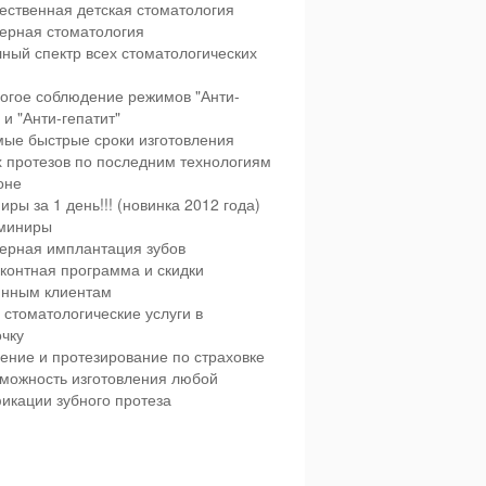
ественная детская стоматология
ерная стоматология
ный спектр всех стоматологических
огое соблюдение режимов "Анти-
и "Анти-гепатит"
ые быстрые сроки изготовления
х протезов по последним технологиям
оне
иры за 1 день!!! (новинка 2012 года)
миниры
ерная имплантация зубов
контная программа и скидки
янным клиентам
 стоматологические услуги в
чку
ение и протезирование по страховке
можность изготовления любой
икации зубного протеза