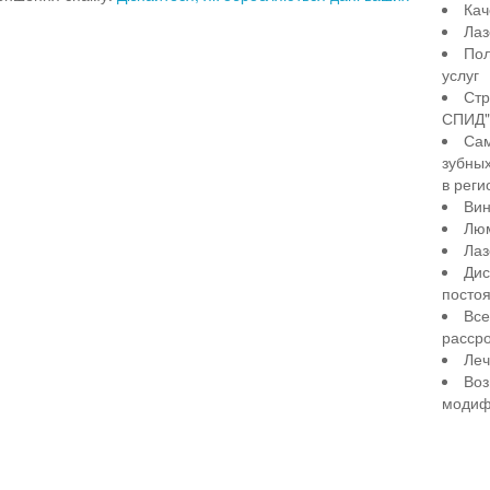
Кач
Лаз
Пол
услуг
Стр
СПИД" 
Сам
зубны
в реги
Вин
Лю
Лаз
Дис
посто
Все
рассро
Леч
Воз
модиф