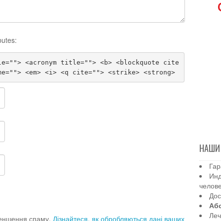
butes:
le=""> <acronym title=""> <b> <blockquote cite
me=""> <em> <i> <q cite=""> <strike> <strong>
НАШИ
Гар
Инд
челов
Дос
Аб
Леч
меншення спаму.
Дізнайтеся, як обробляються дані ваших