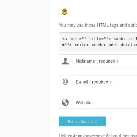
You may use these HTML tags and attri
<a href="" title=""> <abbr tit
=""> <cite> <code> <del dateti
Цей сайт використовує Akismet для з