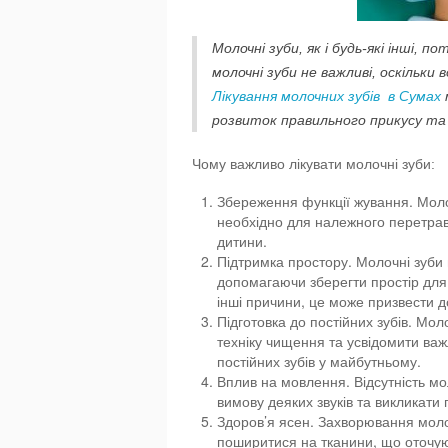
Молочні зуби, як і будь-які інші,
молочні зуби не важливі, оскільки
Лікування молочних зубів в Сумах
розвиток правильного прикусу та
Чому важливо лікувати молочні зуби:
Збереження функції жування. Молоч
необхідно для належного перетрав
дитини.
Підтримка простору. Молочні зуби в
допомагаючи зберегти простір для 
інші причини, це може призвести 
Підготовка до постійних зубів. Мо
техніку чищення та усвідомити важ
постійних зубів у майбутньому.
Вплив на мовлення. Відсутність мо
вимову деяких звуків та викликати
Здоров’я ясен. Захворювання моло
поширитися на тканини, що оточуют