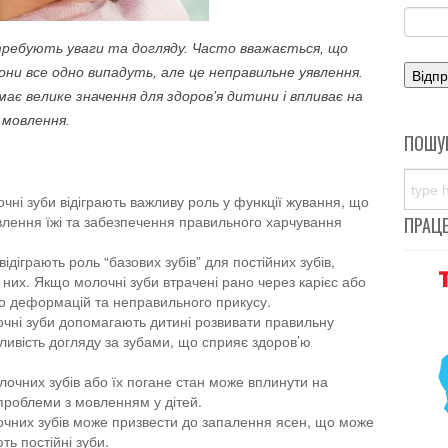
 потребують уваги та догляду. Часто вважається, що
 вони все одно випадуть, але це неправильне уявлення.
має велике значення для здоров’я дитини і впливає на
 мовлення.
ПОШУ
ні зуби відіграють важливу роль у функції жування, що
лення їжі та забезпечення правильного харчування
ПРАЦ
ідіграють роль “базових зубів” для постійних зубів,
них. Якщо молочні зуби втрачені рано через карієс або
до деформацій та неправильного прикусу.
лочні зуби допомагають дитині розвивати правильну
ливість догляду за зубами, що сприяє здоров’ю
лочних зубів або їх погане стан може вплинути на
 проблеми з мовленням у дітей.
чних зубів може призвести до запалення ясен, що може
ь постійні зуби.