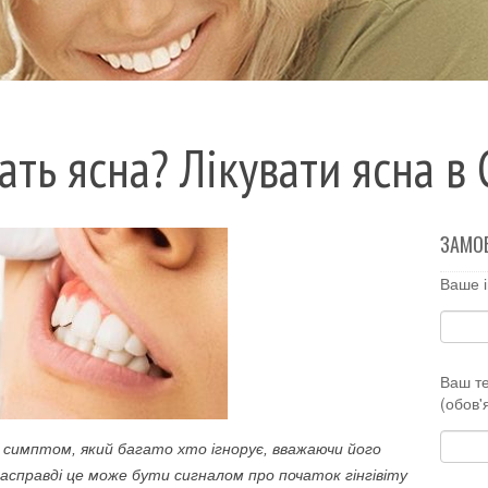
ть ясна? Лікувати ясна в
ЗАМО
Ваше і
Ваш т
(обов'
 симптом, який багато хто ігнорує, вважаючи його
справді це може бути сигналом про початок гінгівіту