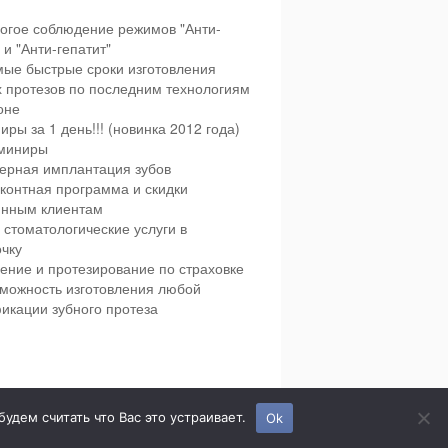
огое соблюдение режимов "Анти-
и "Анти-гепатит"
ые быстрые сроки изготовления
х протезов по последним технологиям
оне
иры за 1 день!!! (новинка 2012 года)
миниры
ерная имплантация зубов
контная программа и скидки
янным клиентам
 стоматологические услуги в
чку
ение и протезирование по страховке
можность изготовления любой
икации зубного протеза
етская и взрослая стоматология в городе Сумы.
дем считать что Вас это устраивает.
Ok