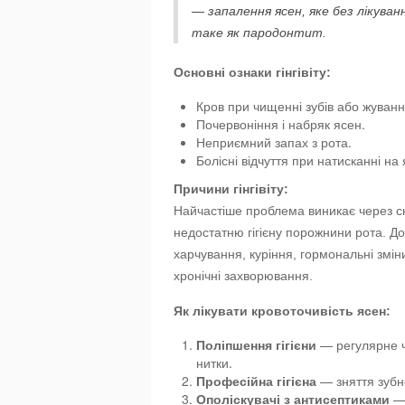
— запалення ясен, яке без лікува
таке як пародонтит.
Основні ознаки гінгівіту:
Кров при чищенні зубів або жуванні
Почервоніння і набряк ясен.
Неприємний запах з рота.
Болісні відчуття при натисканні на 
Причини гінгівіту:
Найчастіше проблема виникає через ску
недостатню гігієну порожнини рота. 
харчування, куріння, гормональні зміни
хронічні захворювання.
Як лікувати кровоточивість ясен:
Поліпшення гігієни
— регулярне чи
нитки.
Професійна гігієна
— зняття зубн
Ополіскувачі з антисептиками
— 