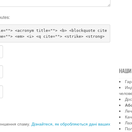
butes:
le=""> <acronym title=""> <b> <blockquote cite
me=""> <em> <i> <q cite=""> <strike> <strong>
НАШИ
Гар
Инд
челов
Дос
Аб
Леч
Кач
Лаз
меншення спаму.
Дізнайтеся, як обробляються дані ваших
Пол