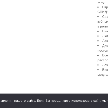
услуг
Стр
СПИД" 
Сам
зубны
в реги
Вин
Лю
Лаз
Дис
посто
Все
рассро
Леч
Воз
модиф
illiant Smile
Д
вления нашего сайта. Если Вы продолжите использовать сайт, мы бу