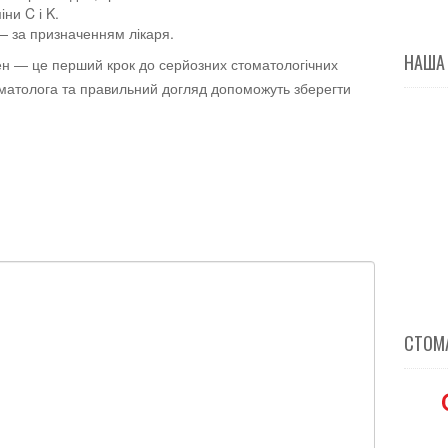
ни C і K.
 за призначенням лікаря.
НАША
сен — це перший крок до серйозних стоматологічних
матолога та правильний догляд допоможуть зберегти
СТОМА