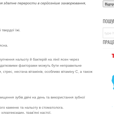
ння здатне перерости в серйозніше захворювання,
ПОШУ
 твердої їжі.
ПРАЦ
ясна.
пчення нальоту й бактерій на лінії ясен через
Додатковими факторами можуть бути неправильне
, стрес, нестача вітамінів, особливо вітаміну C, а також
щення зубів двічі на день та використання зубної
ого каменю та нальоту в стоматолога.
хлоргексидин, трав’яні настої.