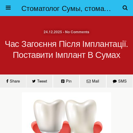
Стоматолог Сумы, стоматологические клиники Сумы, детская стоматология в Сумах. | Частная стоматология Сумы
24.12.2025 • No Comments
Час Загоєння Після Імплантації.
Поставити Імплант В Сумах
Share
Tweet
Pin
Mail
SMS