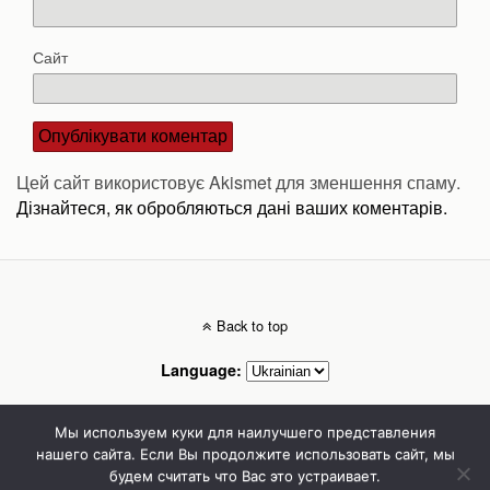
Сайт
Цей сайт використовує Akismet для зменшення спаму.
Дізнайтеся, як обробляються дані ваших коментарів.
Back to top
Language:
Mobile
Desktop
Мы используем куки для наилучшего представления
нашего сайта. Если Вы продолжите использовать сайт, мы
будем считать что Вас это устраивает.
Стоматолог Сумы, стоматологические клиники Сумы, детская стоматология в