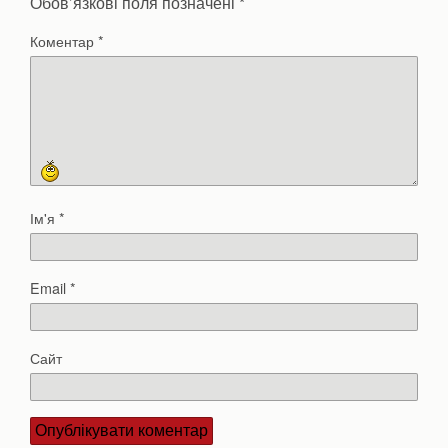
Обов’язкові поля позначені
*
Коментар
*
Ім'я
*
Email
*
Сайт