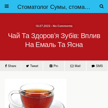
Стоматолог Сумы, стоматологические клиники Сумы, детская стоматология в Сумах. | Частная стоматология Сумы
18.07.2023 • No Comments
Чай Та Здоров’я Зубів: Вплив
На Емаль Та Ясна
Share
Tweet
Pin
Mail
SMS