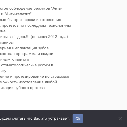
огое соблюдение режимов "Анти-
и "Анти-гепатит"
ые быстрые сроки изготовления
х протезов по последним технологиям
оне
иры за 1 день!!! (новинка 2012 года)
миниры
ерная имплантация зубов
контная программа и скидки
янным клиентам
 стоматологические услуги в
чку
ение и протезирование по страховке
можность изготовления любой
икации зубного протеза
етская и взрослая стоматология в городе Сумы.
дем считать что Вас это устраивает.
Ok