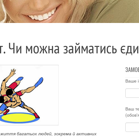
рт. Чи можна займатись єд
ЗАМО
Ваше і
Ваш т
(обов'
 життя багатьох людей, зокрема й активних