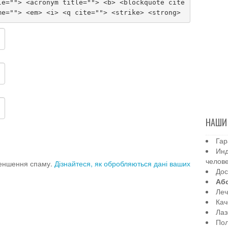
le=""> <acronym title=""> <b> <blockquote cite
me=""> <em> <i> <q cite=""> <strike> <strong>
НАШИ
Гар
Инд
челов
меншення спаму.
Дізнайтеся, як обробляються дані ваших
Дос
Аб
Леч
Кач
Лаз
Пол