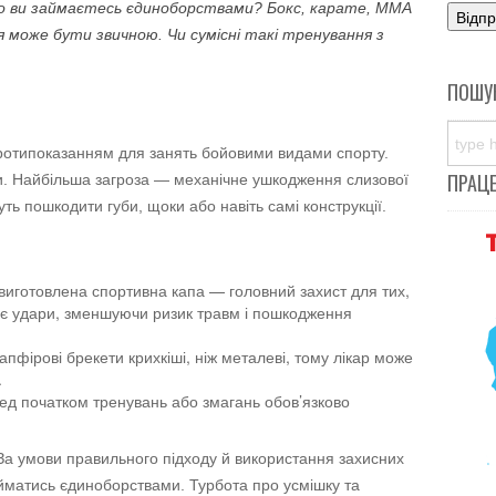
о ви займаєтесь єдиноборствами? Бокс, карате, ММА
 може бути звичною. Чи сумісні такі тренування з
ПОШУ
протипоказанням для занять бойовими видами спорту.
ПРАЦ
и. Найбільша загроза — механічне ушкодження слизової
ть пошкодити губи, щоки або навіть самі конструкції.
 виготовлена спортивна капа — головний захист для тих,
ує удари, зменшуючи ризик травм і пошкодження
сапфірові брекети крихкіші, ніж металеві, тому лікар може
.
ред початком тренувань або змагань обов’язково
За умови правильного підходу й використання захисних
йматись єдиноборствами. Турбота про усмішку та