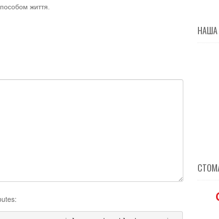
способом життя.
НАША
СТОМА
butes: