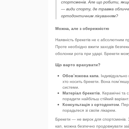
спортсменів. Але що робити, якщ
— види спорту, де травма обличчя
ортодонтичним лікуванням?
Можна, але з обережністю
Наявність брекетів не є абсолютним 
Проте необхідно вжити заходів безпек
оболонки рота при ударі. Брекети можу
Що варто врахувати?
Обов’язкова капа
. Індивідуально
хто носить брекети. Вона пом’якш
системи.
Матеріал брекетів
. Керамічні та 
порадити найбільш стійкий варіант
Консультація з ортодонтом
. Пе
порадьтеся зі своїм лікарем.
Брекети — не вирок для спортсменів. 
кап, можна безпечно продовжувати за