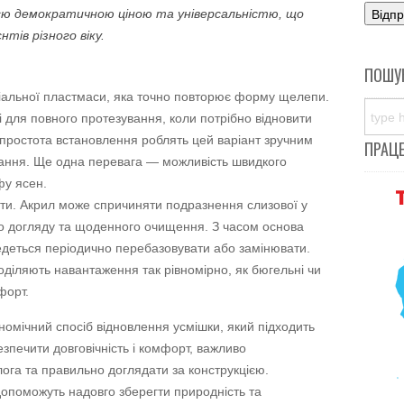
оєю демократичною ціною та універсальністю, що
тів різного віку.
ПОШУ
ціальної пластмаси, яка точно повторює форму щелепи.
 і для повного протезування, коли потрібно відновити
та простота встановлення роблять цей варіант зручним
ПРАЦ
вання. Ще одна перевага — можливість швидкого
фу ясен.
знати. Акрил може спричиняти подразнення слизової у
го догляду та щоденного очищення. З часом основа
деться періодично перебазовувати або замінювати.
поділяють навантаження так рівномірно, як бюгельні чи
форт.
номічний спосіб відновлення усмішки, який підходить
езпечити довговічність і комфорт, важливо
га та правильно доглядати за конструкцією.
допоможуть надовго зберегти природність та