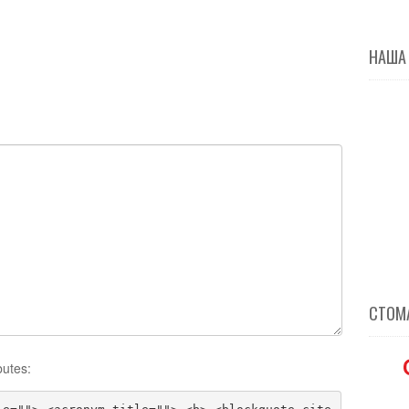
НАША
СТОМА
butes: