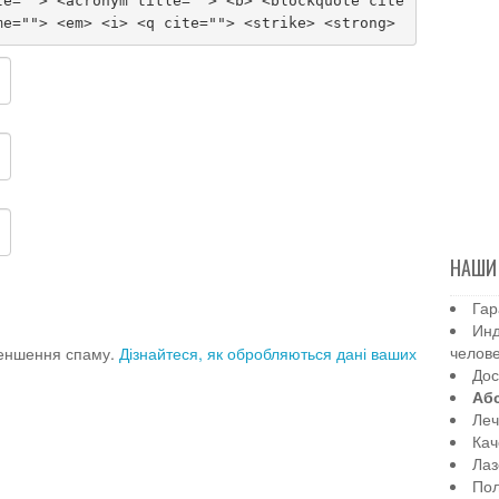
le=""> <acronym title=""> <b> <blockquote cite
me=""> <em> <i> <q cite=""> <strike> <strong>
НАШИ
Гар
Инд
челов
меншення спаму.
Дізнайтеся, як обробляються дані ваших
Дос
Аб
Леч
Кач
Лаз
Пол