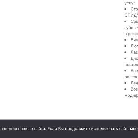
услуг
Стр
СПИД" 
Сам
зубны
в реги
Вин
Лю
Лаз
Дис
посто
Все
рассро
Леч
Воз
модиф
illiant Smile
Д
вления нашего сайта. Если Вы продолжите использовать сайт, мы бу