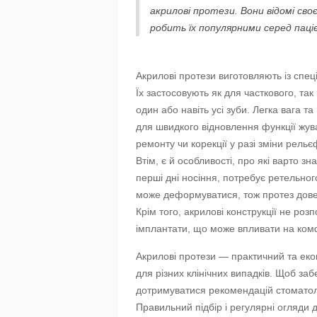
акрилові протези. Вони відомі св
робить їх популярними серед пацієн
Акрилові протези виготовляють із спе
Їх застосовують як для часткового, так
один або навіть усі зуби. Легка вага 
для швидкого відновлення функції жу
ремонту чи корекції у разі зміни рельє
Втім, є й особливості, про які варто 
перші дні носіння, потребує ретельно
може деформуватися, тож протез дове
Крім того, акрилові конструкції не роз
імплантати, що може впливати на ком
Акрилові протези — практичний та еко
для різних клінічних випадків. Щоб заб
дотримуватися рекомендацій стоматоло
Правильний підбір і регулярні огляди 