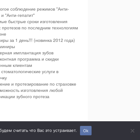
огое соблюдение режимов "Анти-
и "Анти-гепатит"
ые быстрые сроки изготовления
х протезов по последним технологиям
оне
иры за 1 день!!! (новинка 2012 года)
миниры
ерная имплантация зубов
контная программа и скидки
янным клиентам
 стоматологические услуги в
чку
ение и протезирование по страховке
можность изготовления любой
икации зубного протеза
етская и взрослая стоматология в городе Сумы.
дем считать что Вас это устраивает.
Ok