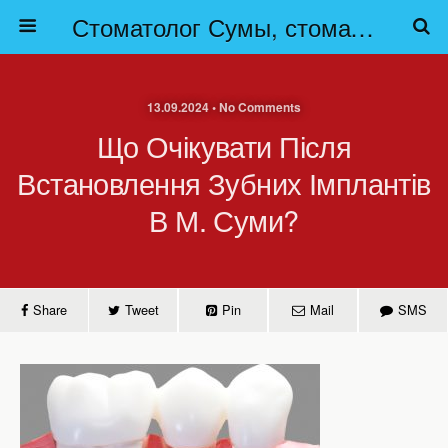
Стоматолог Сумы, стоматологические клиники Сумы, детская стоматология в Сумах. | Частная стоматология Сумы
13.09.2024 • No Comments
Що Очікувати Після
Встановлення Зубних Імплантів
В М. Суми?
Share
Tweet
Pin
Mail
SMS