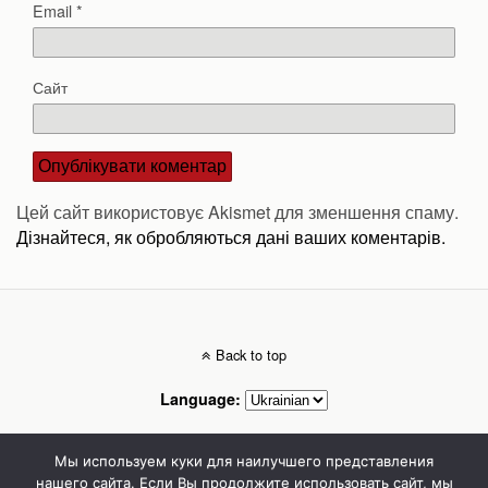
Email
*
Сайт
Цей сайт використовує Akismet для зменшення спаму.
Дізнайтеся, як обробляються дані ваших коментарів.
Back to top
Language:
Mobile
Desktop
Мы используем куки для наилучшего представления
нашего сайта. Если Вы продолжите использовать сайт, мы