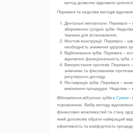
метод дозволяє відновити цілісніст
Переваги та недоліки методів відновлен
Дентальні імплантати. Переваги – 
збереження сусідніх зубів. Недоліки
тканини для встановлення.
Мостові конструкції. Переваги – ш
необхідність зниження здорових зуб
Відбілювання зубів. Переваги – ес
відновлює функціональність зуба,
Використання протезів. Переваги –
знімними та фіксованими протезам
регулярного догляду.
Реставрація зубів. Переваги – мож
виконання процедури. Недоліки – м
Відновлення відсутніх зубів
в Сумах
– 
порожниною. Вибір методу відновлення
фінансових можливостей та стану здор
який допоможе обрати найкращий варі
ефективність та комфортність процеду