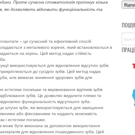
дини. Проте сучасна стоматологія пропонує кілька
ів, які дозволяють відновити функціональність та
ПОШУ
мплантати – це сучасний та ефективний спосіб
 складаються з металевого кореня, який встановлюється в
ПРАЦ
ладається на корінь. Цей метод надає стійкість
ба.
рукції використовуються для відновлення відсутніх зубів
 прикріплюються до сусідніх зубів. Цей метод надає
уба, але вимагає зниження здорових зубів для
я естетики посмішки та вирівнювання відтінків зубів
ідбілювання зубів. Це дозволяє видалити плями та
відновлює функціональність відсутнього зуба.
це штучні зуби, які використовуються для заміщення
 знімними або фіксованими та надають можливість
ак і естетики посмішки.
бів може бути виконана за допомогою використання
матеріалів для відновлення пошкодженого зуба. Цей