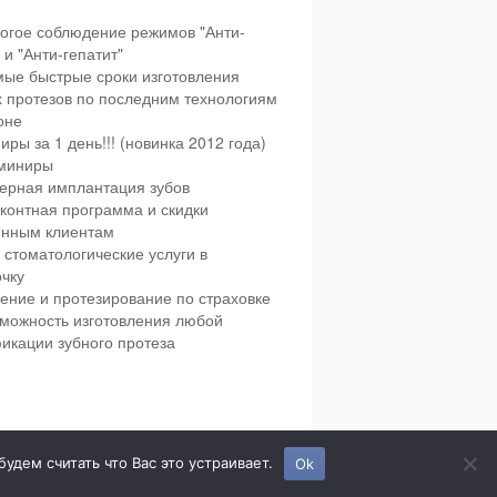
огое соблюдение режимов "Анти-
и "Анти-гепатит"
ые быстрые сроки изготовления
х протезов по последним технологиям
оне
иры за 1 день!!! (новинка 2012 года)
миниры
ерная имплантация зубов
контная программа и скидки
янным клиентам
 стоматологические услуги в
чку
ение и протезирование по страховке
можность изготовления любой
икации зубного протеза
етская и взрослая стоматология в городе Сумы.
дем считать что Вас это устраивает.
Ok