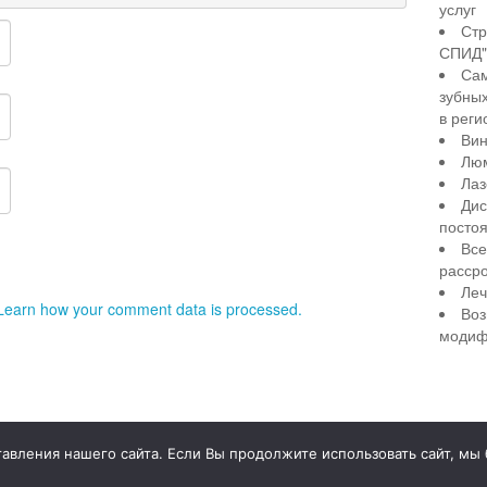
услуг
Стр
СПИД" 
Сам
зубны
в реги
Вин
Лю
Лаз
Дис
посто
Все
рассро
Леч
Learn how your comment data is processed.
Воз
модиф
illiant Smile
Д
вления нашего сайта. Если Вы продолжите использовать сайт, мы бу