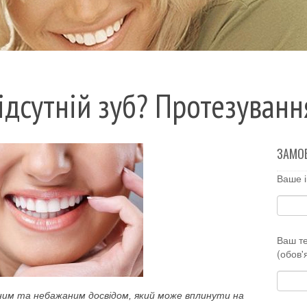
ідсутній зуб? Протезуванн
ЗАМО
Ваше і
Ваш т
(обов'
им та небажаним досвідом, який може вплинути на