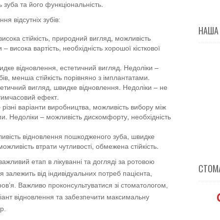
ь зуба та його функціональність.
ня відсутніх зубів:
НАША
висока стійкість, природний вигляд, можливість
 – висока вартість, необхідність хорошої кісткової
видке відновлення, естетичний вигляд. Недоліки –
ів, менша стійкість порівняно з імплантатами.
тетичний вигляд, швидке відновлення. Недоліки – не
 тимчасовий ефект.
 різні варіанти виробництва, можливість вибору між
и. Недоліки – можливість дискомфорту, необхідність
ливість відновлення пошкодженого зуба, швидке
ожливість втрати чутливості, обмежена стійкість.
важливий етап в лікуванні та догляді за ротовою
СТОМА
 залежить від індивідуальних потреб пацієнта,
ов’я. Важливо проконсультуватися зі стоматологом,
ант відновлення та забезпечити максимальну
р.