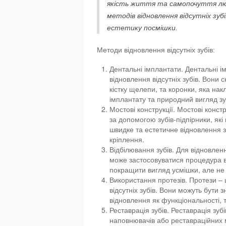
якість життя та самопочуття лю
методів відновлення відсутніх зуб
естетику посмішки.
Методи відновлення відсутніх зубів:
Дентальні імплантати. Дентальні і
відновлення відсутніх зубів. Вони
кістку щелепи, та коронки, яка нак
імплантату та природний вигляд зу
Мостові конструкції. Мостові конст
за допомогою зубів-підпірники, які
швидке та естетичне відновлення з
кріплення.
Відбілювання зубів. Для відновленн
може застосовуватися процедура в
покращити вигляд усмішки, але не 
Використання протезів. Протези – 
відсутніх зубів. Вони можуть бути
відновлення як функціональності, т
Реставрація зубів. Реставрація зу
наповнювачів або реставраційних 