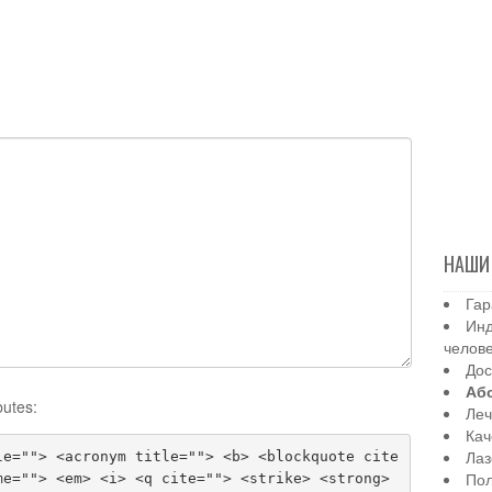
НАШИ
Гар
Инд
челов
Дос
Аб
butes:
Леч
Кач
Лаз
le=""> <acronym title=""> <b> <blockquote cite
Пол
me=""> <em> <i> <q cite=""> <strike> <strong>