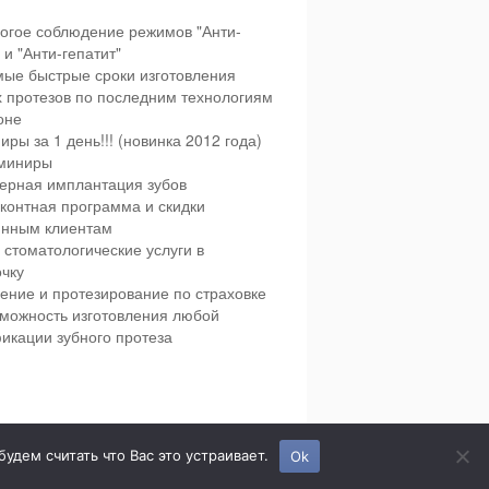
огое соблюдение режимов "Анти-
и "Анти-гепатит"
ые быстрые сроки изготовления
х протезов по последним технологиям
оне
иры за 1 день!!! (новинка 2012 года)
миниры
ерная имплантация зубов
контная программа и скидки
янным клиентам
 стоматологические услуги в
чку
ение и протезирование по страховке
можность изготовления любой
икации зубного протеза
етская и взрослая стоматология в городе Сумы.
дем считать что Вас это устраивает.
Ok