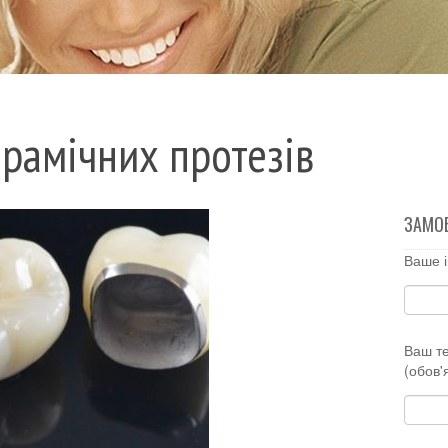
рамічних протезів
ЗАМО
Ваше і
Ваш т
(обов'