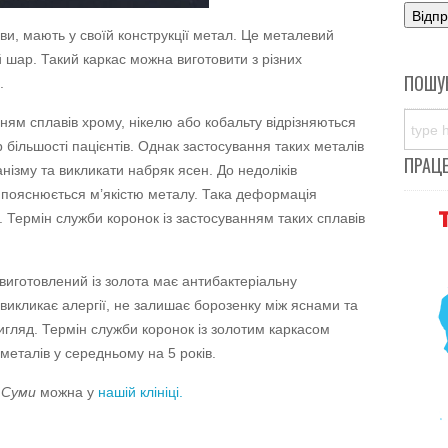
ви, мають у своїй конструкції метал. Це металевий
 шар. Такий каркас можна виготовити з різних
ПОШУ
.
ням сплавів хрому, нікелю або кобальту відрізняються
більшості пацієнтів. Однак застосування таких металів
ПРАЦ
нізму та викликати набряк ясен. До недоліків
 пояснюється м’якістю металу. Така деформація
. Термін служби коронок із застосуванням таких сплавів
виготовлений із золота має антибактеріальну
е викликає алергії, не залишає борозенку між яснами та
гляд. Термін служби коронок із золотим каркасом
 металів у середньому на 5 років.
 Суми
можна у
нашій клініці.