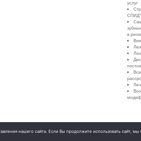
услуг
Стр
СПИД" 
Сам
зубны
в реги
Вин
Лю
Лаз
Дис
посто
Все
рассро
Леч
Воз
модиф
illiant Smile
Д
вления нашего сайта. Если Вы продолжите использовать сайт, мы бу