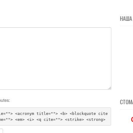
НАША
butes:
СТОМА
le=""> <acronym title=""> <b> <blockquote cite
me=""> <em> <i> <q cite=""> <strike> <strong>