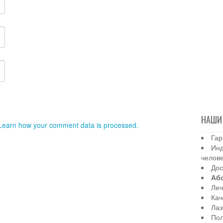
НАШИ
Learn how your comment data is processed.
Гар
Инд
челов
Дос
Аб
Леч
Кач
Лаз
Пол