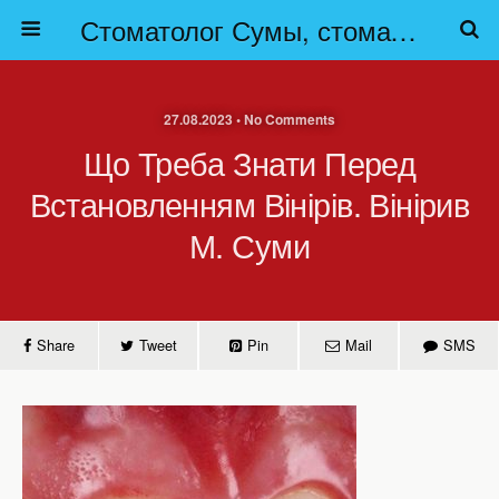
Стоматолог Сумы, стоматологические клиники Сумы, детская стоматология в Сумах. | Частная стоматология Сумы
27.08.2023 • No Comments
Що Треба Знати Перед
Встановленням Вінірів. Вінірив
М. Суми
Share
Tweet
Pin
Mail
SMS