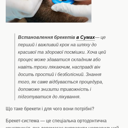
Встановлення брекетів
в Сумах
— це
перший і важливий крок на шляху до
красивої та здорової посмішки. Хоча цей
процес може здаватися складним або
навіть трохи лякаючим, насправді він
досить простий і безболісний. Знання
того, як саме відбувається процедура,
допоможе знизити тривожність і
підготуватися до лікування.
Що таке брекети і для чого вони потрібні?
Брекет-система — це спеціальна ортодонтична
конструкція, яка допомагає виправити неправильний