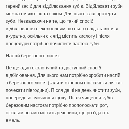
гарний засіб для відбілювання зубів. Відбілювати зуби
можна і м’якоттю та соком. Для цього слід протерти
зуби. Незважаючи на те, що такий спосіб
відбілювання є екологічним, до нього слід ставитися
акуратно, оскільки сік ягід містить кислоту і після
процедури потрібно почистити пастою зуби.
Настій березового листя.
Це ще один екологічний та доступний спосіб
відбілювання. Для цього нам потрібно зробити настій
з березового листя (залити окропом півсклянки листя і
почекати півгодини). Після двічі на день чистити зуби,
попередньо змочивши щітку. Після чищення зубів
березовим настоєм потрібно прополоскати рот,
оскільки розчин містить речовини, що роз’їдають
емаль.