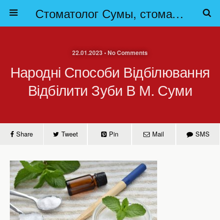
Стоматолог Сумы, стоматологические клиники Сумы, детская стоматология в Сумах. | Частная стоматология Сумы
22.01.2023 • No Comments
Народні Способи Відбілювання
Відбілити Зуби В М. Суми
Share
Tweet
Pin
Mail
SMS