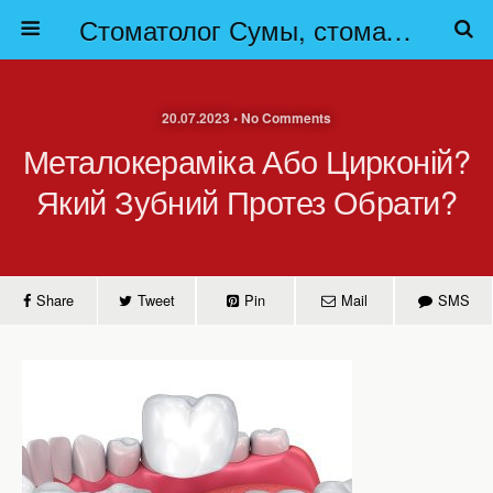
Стоматолог Сумы, стоматологические клиники Сумы, детская стоматология в Сумах. | Частная стоматология Сумы
20.07.2023 • No Comments
Металокераміка Або Цирконій?
Який Зубний Протез Обрати?
Share
Tweet
Pin
Mail
SMS