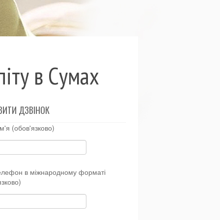
піту в Сумах
ВИТИ ДЗВІНОК
м'я (обов'язково)
елефон в міжнародному форматі
язково)