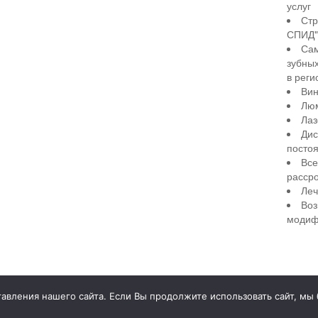
услуг
Стр
СПИД" 
Сам
зубны
в реги
Вин
Лю
Лаз
Дис
посто
Все
рассро
Леч
Воз
модиф
illiant Smile
Д
вления нашего сайта. Если Вы продолжите использовать сайт, мы бу