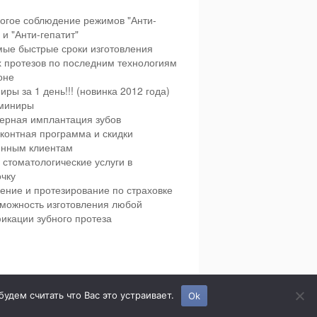
огое соблюдение режимов "Анти-
и "Анти-гепатит"
ые быстрые сроки изготовления
х протезов по последним технологиям
оне
иры за 1 день!!! (новинка 2012 года)
миниры
ерная имплантация зубов
контная программа и скидки
янным клиентам
 стоматологические услуги в
чку
ение и протезирование по страховке
можность изготовления любой
икации зубного протеза
етская и взрослая стоматология в городе Сумы.
дем считать что Вас это устраивает.
Ok