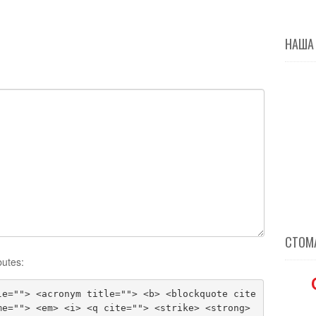
НАША
СТОМА
butes:
le=""> <acronym title=""> <b> <blockquote cite
me=""> <em> <i> <q cite=""> <strike> <strong>