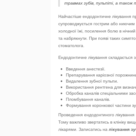
травмах зубів, пульпіті, а також 
Найчастіше ендодонтичне лікування пр
супроводжується гострим або ниючим 
холодної їжі, посилення болю в нічний
та набрякнути. При появі таких симпт
стоматолога.
Ендодонтичне лікування складається з
Введення анестезії.
Препарування каріозної порожнини 
Видалення зубної пульпи.
Використання рентгена для визнач
Обробка каналів спеціальними за
Пломбування каналів.
Формування коронкової частини зу
Проведення ендодонтиного лікування п
Тому важливо звертатись в клініку ви
лікарями. Записатись на
лікування зу