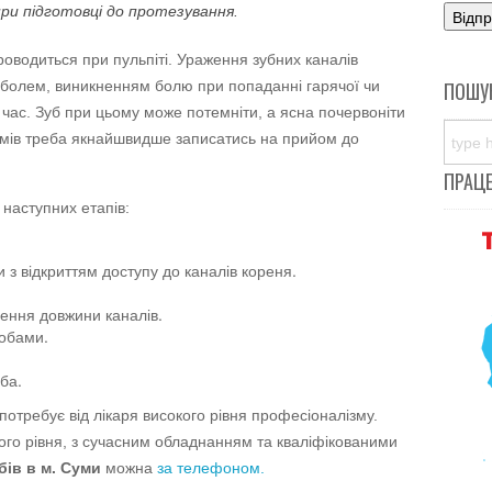
при підготовці до протезування.
оводиться при пульпіті. Ураження зубних каналів
болем, виникненням болю при попаданні гарячої чи
ПОШУ
 час. Зуб при цьому може потемніти, а ясна почервоніти
омів треба якнайшвидше записатись на прийом до
ПРАЦ
 наступних етапів:
з відкриттям доступу до каналів кореня.
ення довжини каналів.
собами.
ба.
отребує від лікаря високого рівня професіоналізму.
щого рівня, з сучасним обладнанням та кваліфікованими
бів в м. Суми
можна
за телефоном.