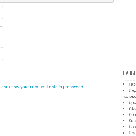
НАШИ
Гар
Learn how your comment data is processed.
Инд
челов
Дос
Аб
Леч
Кач
Лаз
Пол