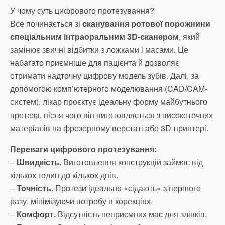
У чому суть цифрового протезування?
Все починається зі
сканування ротової порожнини
спеціальним інтраоральним 3D-сканером
, який
замінює звичні відбитки з ложками і масами. Це
набагато приємніше для пацієнта й дозволяє
отримати надточну цифрову модель зубів. Далі, за
допомогою комп’ютерного моделювання (CAD/CAM-
систем), лікар проєктує ідеальну форму майбутнього
протеза, після чого він виготовляється з високоточних
матеріалів на фрезерному верстаті або 3D-принтері.
Переваги цифрового протезування:
–
Швидкість.
Виготовлення конструкцій займає від
кількох годин до кількох днів.
–
Точність.
Протези ідеально «сідають» з першого
разу, мінімізуючи потребу в корекціях.
–
Комфорт.
Відсутність неприємних мас для зліпків.