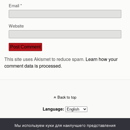
Email
*
Website
This site uses Akismet to reduce spam.
Learn how your
comment data is processed.
Back to top
Language:
Mobile
Desktop
Мы используем куки для наилучшего представления