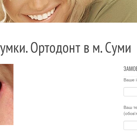
умки. Ортодонт в м. Суми
ЗАМО
Ваше і
Ваш т
(обов'