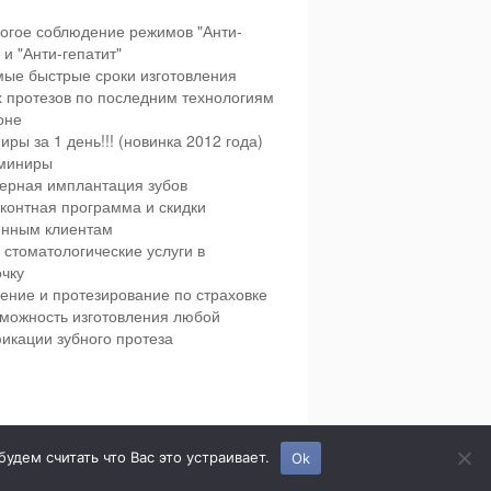
огое соблюдение режимов "Анти-
и "Анти-гепатит"
ые быстрые сроки изготовления
х протезов по последним технологиям
оне
иры за 1 день!!! (новинка 2012 года)
миниры
ерная имплантация зубов
контная программа и скидки
янным клиентам
 стоматологические услуги в
чку
ение и протезирование по страховке
можность изготовления любой
икации зубного протеза
етская и взрослая стоматология в городе Сумы.
дем считать что Вас это устраивает.
Ok