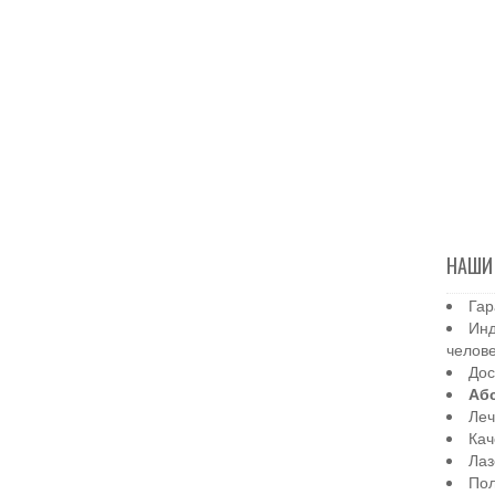
НАШИ
Гар
Инд
челов
Дос
Аб
Леч
Кач
Лаз
Пол