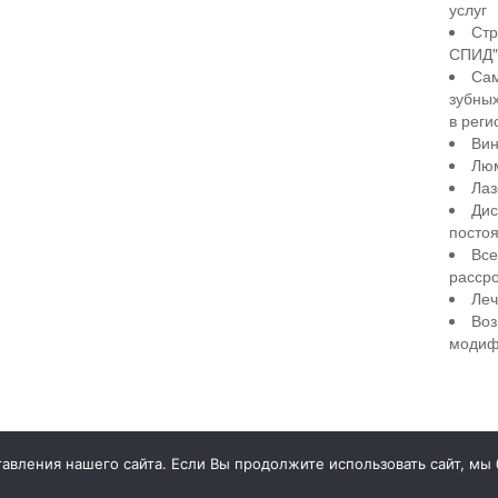
услуг
Стр
СПИД" 
Сам
зубны
в реги
Вин
Лю
Лаз
Дис
посто
Все
рассро
Леч
Воз
модиф
illiant Smile
Д
вления нашего сайта. Если Вы продолжите использовать сайт, мы бу