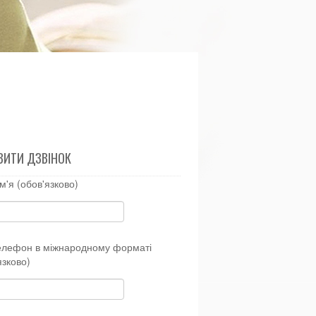
ВИТИ ДЗВІНОК
м'я (обов'язково)
елефон в міжнародному форматі
язково)