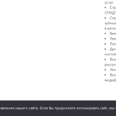
услуг
Стр
СПИД" 
Сам
зубны
в реги
Вин
Лю
Лаз
Дис
посто
Все
рассро
Леч
Воз
модиф
illiant Smile
Д
вления нашего сайта. Если Вы продолжите использовать сайт, мы бу