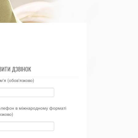
ВИТИ ДЗВІНОК
м'я (обов'язково)
елефон в міжнародному форматі
язково)