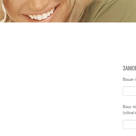
ЗАМО
Ваше і
Ваш т
(обов'