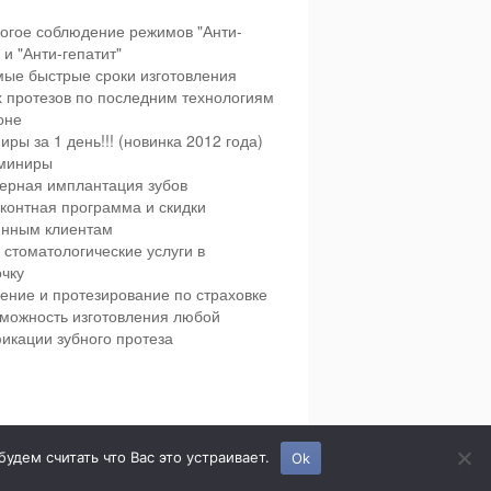
огое соблюдение режимов "Анти-
и "Анти-гепатит"
ые быстрые сроки изготовления
х протезов по последним технологиям
оне
иры за 1 день!!! (новинка 2012 года)
миниры
ерная имплантация зубов
контная программа и скидки
янным клиентам
 стоматологические услуги в
чку
ение и протезирование по страховке
можность изготовления любой
икации зубного протеза
етская и взрослая стоматология в городе Сумы.
дем считать что Вас это устраивает.
Ok