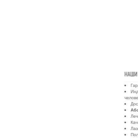
НАШИ
Гар
Инд
челов
Дос
Аб
Леч
Кач
Лаз
Пол