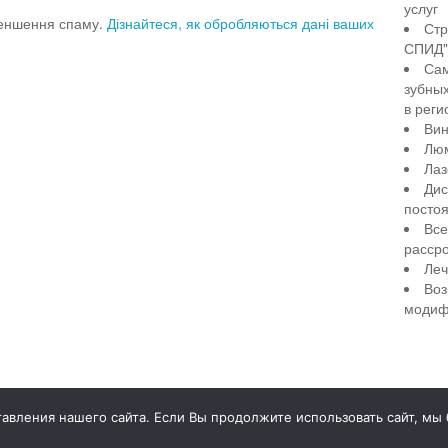
услуг
меншення спаму.
Дізнайтеся, як обробляються дані ваших
Стр
СПИД" 
Сам
зубны
в реги
Вин
Лю
Лаз
Дис
посто
Все
рассро
Леч
Воз
модиф
illiant Smile
Д
вления нашего сайта. Если Вы продолжите использовать сайт, мы бу