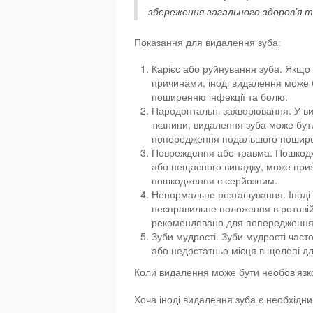
збереження загального здоров’я 
Показання для видалення зуба:
Карієс або руйнування зуба. Якщо
причинами, іноді видалення може
поширенню інфекції та болю.
Пародонтальні захворювання. У ви
тканини, видалення зуба може бути
попередження подальшого пошире
Повреждення або травма. Пошкодже
або нещасного випадку, може приз
пошкодження є серйозним.
Ненормальне розташування. Іноді
несправильне положення в ротовій
рекомендовано для попередження 
Зуби мудрості. Зуби мудрості час
або недостатньо місця в щелепі дл
Коли видалення може бути необов’яз
Хоча іноді видалення зуба є необхідн