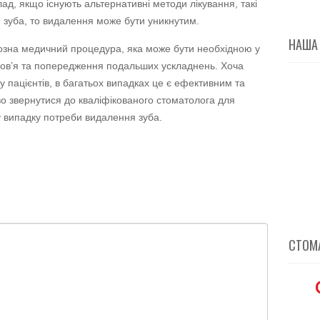
ад, якщо існують альтернативні методи лікування, такі
я зуба, то видалення може бути уникнутим.
НАША
озна медичний процедура, яка може бути необхідною у
ров’я та попередження подальших ускладнень. Хоча
 пацієнтів, в багатьох випадках це є ефективним та
о звернутися до кваліфікованого стоматолога для
у випадку потреби видалення зуба.
СТОМА