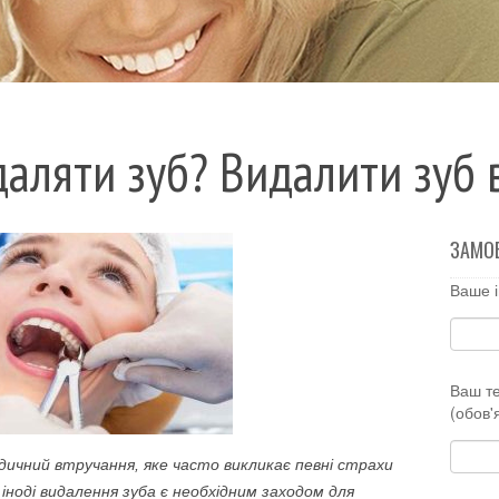
аляти зуб? Видалити зуб 
ЗАМО
Ваше і
Ваш т
(обов'
дичний втручання, яке часто викликає певні страхи
іноді видалення зуба є необхідним заходом для