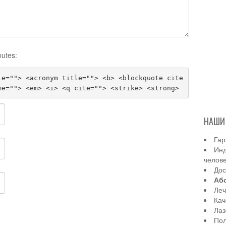
butes:
le=""> <acronym title=""> <b> <blockquote cite
me=""> <em> <i> <q cite=""> <strike> <strong>
НАШИ
Гар
Инд
челов
Дос
Аб
Леч
Кач
Лаз
Пол