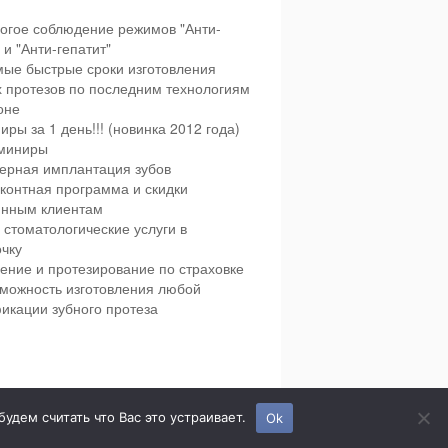
огое соблюдение режимов "Анти-
и "Анти-гепатит"
ые быстрые сроки изготовления
х протезов по последним технологиям
оне
иры за 1 день!!! (новинка 2012 года)
миниры
ерная имплантация зубов
контная программа и скидки
янным клиентам
 стоматологические услуги в
чку
ение и протезирование по страховке
можность изготовления любой
икации зубного протеза
етская и взрослая стоматология в городе Сумы.
дем считать что Вас это устраивает.
Ok