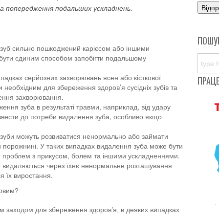
та попередження подальших ускладнень.
ПОШУ
 зуб сильно пошкоджений карієсом або іншими
 бути єдиним способом запобігти подальшому
падках серйозних захворювань ясен або кісткової
ПРАЦ
 необхідним для збереження здоров’я сусідніх зубів та
ння захворювання.
ння зуба в результаті травми, наприклад, від удару
вести до потреби видалення зуба, особливо якщо
 зуби можуть розвиватися ненормально або займати
 порожнині. У таких випадках видалення зуба може бути
проблем з прикусом, болем та іншими ускладненнями.
то видаляються через їхнє ненормальне розташування
я їх виростання.
ковим?
им заходом для збереження здоров’я, в деяких випадках