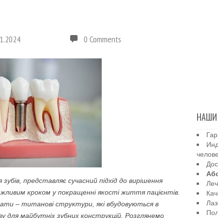
1.2024
0 Comments
НАШИ
Гар
Инд
челов
Дос
Аб
 зубів, представляє сучасний підхід до вирішення
Леч
Кач
жливим кроком у покращенні якості життя пацієнтів.
Лаз
ати – титанові структури, які вбудовуються в
Пол
ву для майбутніх зубних конструкцій. Розглянемо