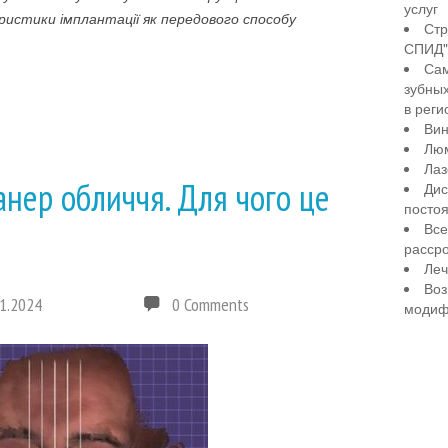
услуг
истики імплантації як передового способу
Стр
СПИД" 
Сам
зубны
в реги
Вин
Лю
Лаз
анер обличчя. Для чого це
Дис
посто
Все
рассро
Леч
Воз
1.2024
0 Comments
модиф