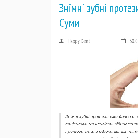
Знімні зубні протез
Суми
Happy Dent
30.0
Знімні зубні протези вже давно 
пацієнтам можливість відновлення 
протези стали ефективним та до