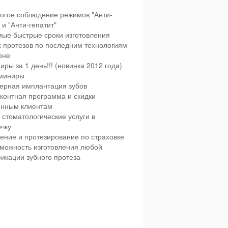
огое соблюдение режимов "Анти-
и "Анти-гепатит"
ые быстрые сроки изготовления
х протезов по последним технологиям
оне
иры за 1 день!!! (новинка 2012 года)
миниры
ерная имплантация зубов
контная программа и скидки
янным клиентам
 стоматологические услуги в
чку
ение и протезирование по страховке
можность изготовления любой
икации зубного протеза