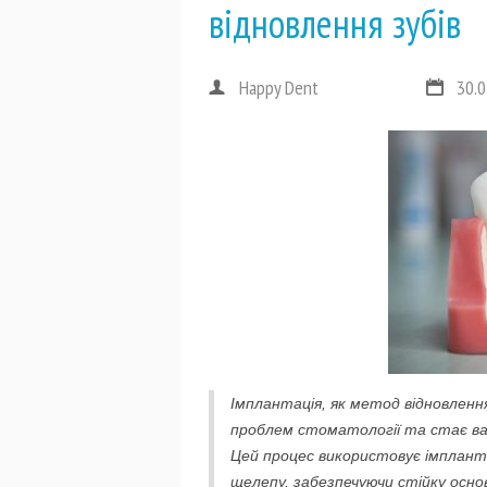
відновлення зубів
Happy Dent
30.0
Імплантація, як метод відновлення
проблем стоматології та стає ва
Цей процес використовує імплант
щелепу, забезпечуючи стійку осно