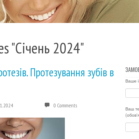
es "Січень 2024"
отезів. Протезування зубів в
ЗАМО
Ваше і
1.2024
0 Comments
Ваш т
(обов'