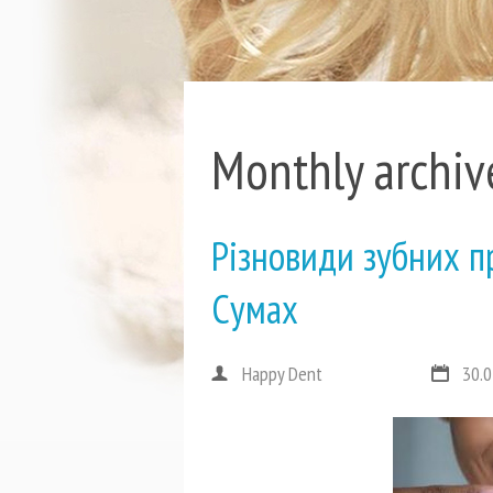
Monthly archiv
Різновиди зубних пр
Сумах
Happy Dent
30.0