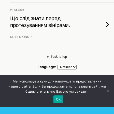
28.04.2023
Що слід знати перед
протезуванням вінірами.
NO RESPONSES
Back to top
Language:
Mobile
Desktop
Мы используем куки для наилучшего представления
нашего сайта. Если Вы продолжите использовать сайт, мы
будем считать что Вас это устраивает.
Стоматолог Сумы, стоматологические клиники Сумы, детская стоматология в
Сумах. | Частная стоматология Сумы
Ok