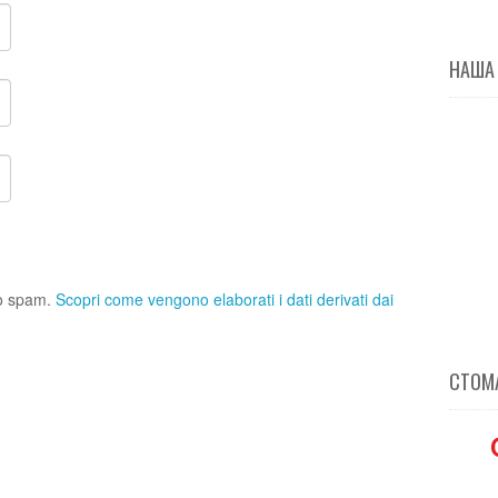
НАША
 lo spam.
Scopri come vengono elaborati i dati derivati dai
СТОМА