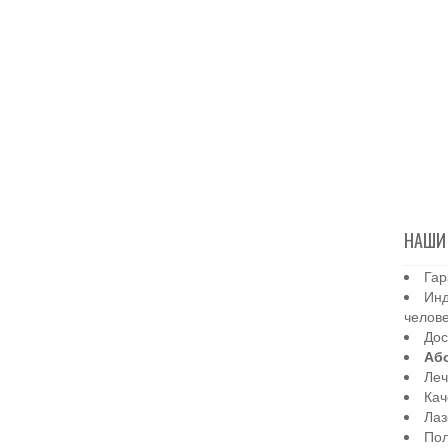
НАШИ
Гар
Инд
челов
Дос
Аб
Леч
Кач
Лаз
Пол