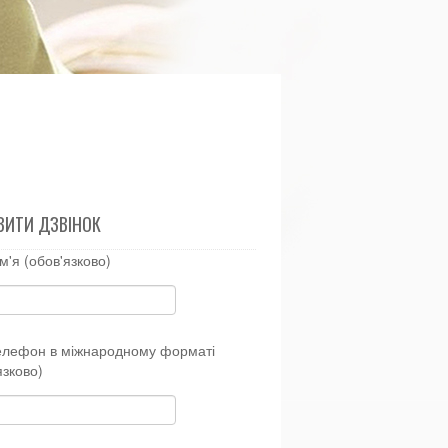
ВИТИ ДЗВІНОК
м'я (обов'язково)
елефон в міжнародному форматі
язково)