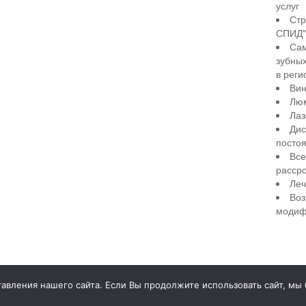
услуг
Стр
СПИД" 
Сам
зубны
в реги
Вин
Лю
Лаз
Дис
посто
Все
рассро
Леч
Воз
модиф
illiant Smile
Д
вления нашего сайта. Если Вы продолжите использовать сайт, мы бу