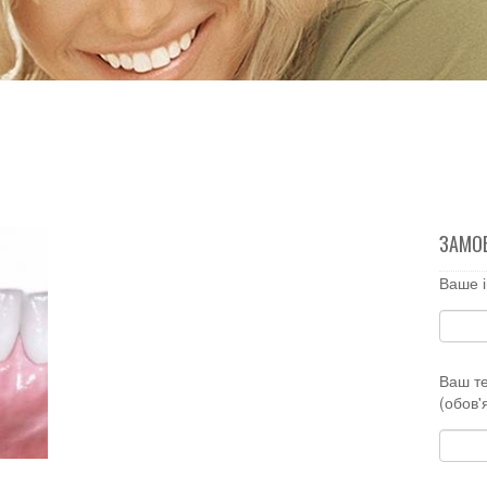
ЗАМО
Ваше і
Ваш т
(обов'