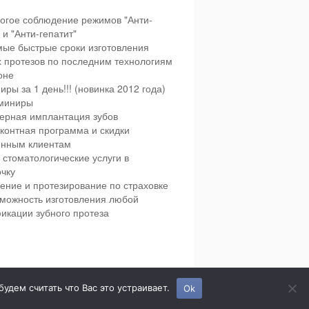
огое соблюдение режимов "Анти-
и "Анти-гепатит"
ые быстрые сроки изготовления
х протезов по последним технологиям
оне
иры за 1 день!!! (новинка 2012 года)
миниры
ерная имплантация зубов
контная программа и скидки
янным клиентам
 стоматологические услуги в
чку
ение и протезирование по страховке
можность изготовления любой
икации зубного протеза
етская и взрослая стоматология в городе Сумы.
дем считать что Вас это устраивает.
Ok