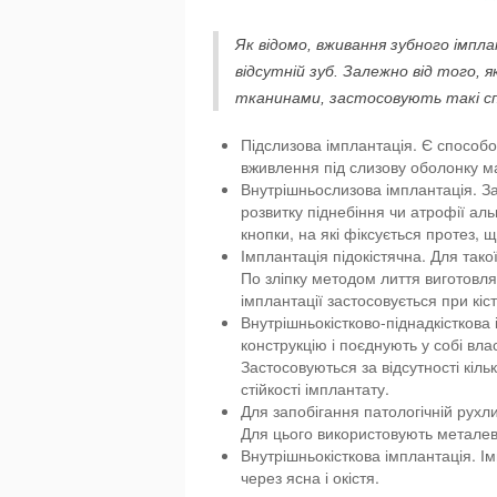
Як відомо, вживання зубного імп
відсутній зуб. Залежно від того,
тканинами, застосовують такі сп
Підслизова імплантація. Є способо
вживлення під слизову оболонку ма
Внутрішньослизова імплантація. За
розвитку піднебіння чи атрофії ал
кнопки, на які фіксується протез, 
Імплантація підокістячна. Для такої
По зліпку методом лиття виготовлят
імплантації застосовується при кіст
Внутрішньокістково-піднадкісткова
конструкцію і поєднують у собі вла
Застосовуються за відсутності кіл
стійкості імплантату.
Для запобігання патологічній рухл
Для цього використовують металев
Внутрішньокісткова імплантація. І
через ясна і окістя.