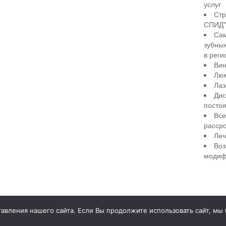
услуг
Стр
СПИД" 
Сам
зубны
в реги
Вин
Лю
Лаз
Дис
посто
Все
рассро
Леч
Воз
модиф
illiant Smile
Д
вления нашего сайта. Если Вы продолжите использовать сайт, мы бу