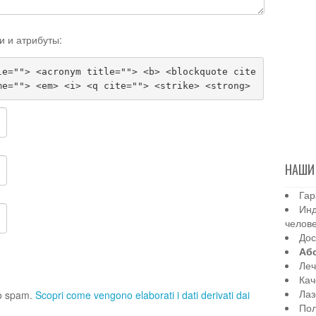
и и атрибуты:
le=""> <acronym title=""> <b> <blockquote cite
me=""> <em> <i> <q cite=""> <strike> <strong>
НАШИ
Гар
Инд
челов
Дос
Аб
Леч
Кач
Лаз
 lo spam.
Scopri come vengono elaborati i dati derivati dai
Пол