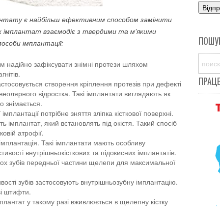
лантату є найбільш ефективним способом замінити
 як імплантат взаємодіє з твердими та м’якими
ПОШУ
особи імплантації:
м надійно зафіксувати знімні протези шляхом
гнітів.
ПРАЦ
стосовується створення кріплення протезів при дефекті
ьвеолярного відростка. Такі імплантати виглядають як
що знімається.
 імплантації потрібне зняття зліпка кісткової поверхні.
ь імплантат, який встановлять під окістя. Такий спосіб
ковій атрофії.
 імплантація. Такі імплантати мають особливу
стивості внутрішньокісткових та підокисних імплантатів.
ькох зубів передньої частини щелепи для максимальної
ивості зубів застосовують внутрішньозубну імплантацію.
і штифти.
мплантат у такому разі вживлюється в щелепну кістку