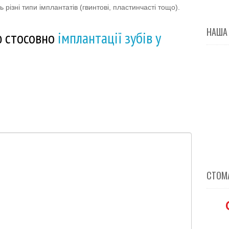
 різні типи імплантатів (гвинтові, пластинчасті тощо).
НАША
 стосовно
імплантації зубів у
СТОМА