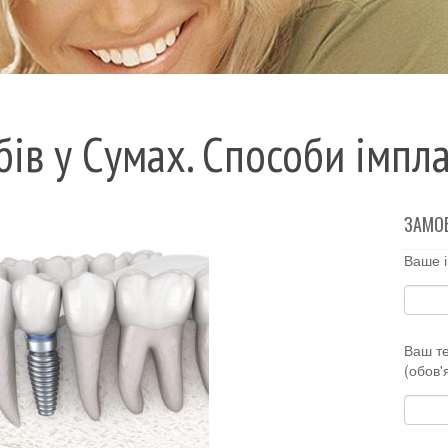
бів у Сумах. Способи імпла
ЗАМО
Ваше і
Ваш т
(обов'