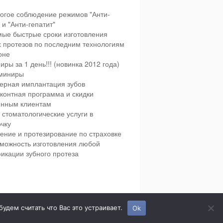
огое соблюдение режимов "Анти-
и "Анти-гепатит"
ые быстрые сроки изготовления
х протезов по последним технологиям
оне
иры за 1 день!!! (новинка 2012 года)
миниры
ерная имплантация зубов
контная программа и скидки
янным клиентам
 стоматологические услуги в
чку
ение и протезирование по страховке
можность изготовления любой
икации зубного протеза
етская и взрослая стоматология в городе Сумы.
дем считать что Вас это устраивает.
Ok