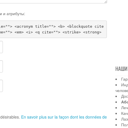
и и атрибуты:
le=""> <acronym title=""> <b> <blockquote cite
me=""> <em> <i> <q cite=""> <strike> <strong>
НАШИ
Гар
Инд
челов
Дос
Аб
Леч
Кач
indésirables.
En savoir plus sur la façon dont les données de
Лаз
Пол