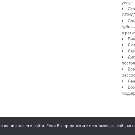
услуг
Стр
СПИД" 
Сам
зубны
в реги
Вин
Лю
Лаз
Дис
посто
Все
рассро
Леч
Воз
модиф
illiant Smile
Д
вления нашего сайта. Если Вы продолжите использовать сайт, мы бу