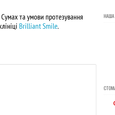
 у Сумах та умови протезування
НАША
клініці
Brilliant Smile
.
СТОМА