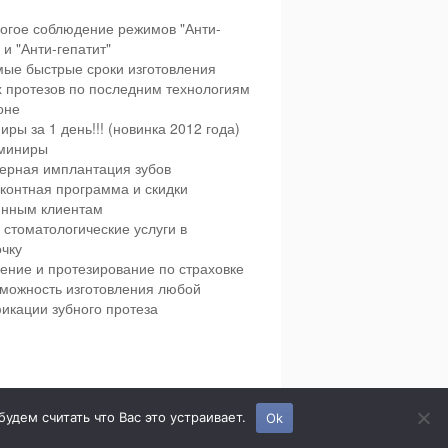
огое соблюдение режимов "Анти-
и "Анти-гепатит"
ые быстрые сроки изготовления
х протезов по последним технологиям
оне
иры за 1 день!!! (новинка 2012 года)
миниры
ерная имплантация зубов
контная программа и скидки
янным клиентам
 стоматологические услуги в
чку
ение и протезирование по страховке
можность изготовления любой
икации зубного протеза
етская и взрослая стоматология в городе Сумы.
дем считать что Вас это устраивает.
Ok