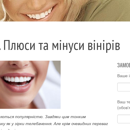
. Плюси та мінуси вінірів
ЗАМО
Ваше і
Ваш т
(обов'
стуються популярністю. Завдяки цим тонким
 як у зірки телебачення. Але крім очевидних переваг