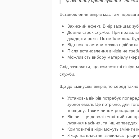
цього типу протезування, також і
Встановлення вінірів має такі переваги
Захисний ефект. Вінір захищає зуб 
Довгий строк служби. При правильн
двадцяти років. Потім їх можна буд
Відтінок пластини можна підібрат
Після встановлення вінірів не треб
Можливість вибору матеріалу (кера
Слід зазначити, що композитні вініри
служби.
Що до «мінусів» вінірів, то серед таки
Установка вінірів потребує попере
зубної емалі. Це потрібно, для то
товщину. Таким чином репарація з
Вініри – це доволі тендітний тип п
лузання насіння, та інших твердих 
Композитні вініри можуть змінити 
Якщо на пластині з’явилась тріщин