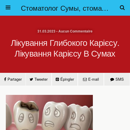
Стоматолог Сумы, стоматологические клиники Сумы, детская стоматология в Сумах. | Частная стоматология Сумы
31.03.2023 • Aucun Commentaire
Лікування Глибокого Карієсу.
Лікування Карієсу В Сумах
Partager
Tweeter
Épingler
E-mail
SMS