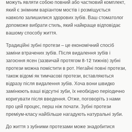
можуть являти собою повний або частковий комплект,
який є знімним варіантом мостів і розміщується
навколо залишилися здорових зубів. Ваш стоматолог
допоможе вибрати стиль, який найкраще відповідає
вашому способу життя.
Традиційні зубні протези – це економічний спосіб
заміни втрачених зубів. Після видалення зубів і
загоєння ясен (зазвичай протягом 8-12 тижнів) зубні
протези можна помістити в рот. Негайні повні протези,
також відомі як тимчасові протези, вставляються
відразу після видалення зубів. Хоча вони швидко
замінюють ваші відсутні зуби, їх необхідно періодично
коригувати після введення. Отже, поговоріть з нами
про цей процес, перш ніж почати. Зубні протези
преміум-класу найбільше нагадують натуральні зуби.
До життя з зубними протезами може знадобитися