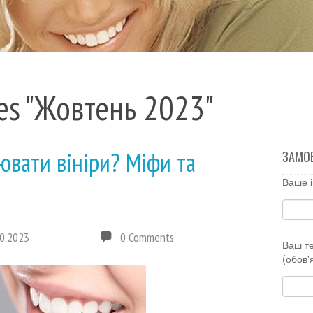
es "Жовтень 2023"
ювати вініри? Міфи та
ЗАМО
Ваше і
0.2023
0 Comments
Ваш т
(обов'