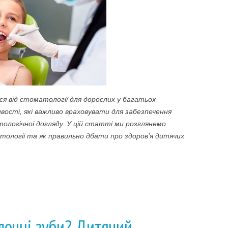
я від стоматології для дорослих у багатьох
вості, які важливо враховувати для забезпечення
ологічної догляду. У цій статті ми розглянемо
атології та як правильно дбати про здоров’я дитячих
лочні зуби? Дитячий