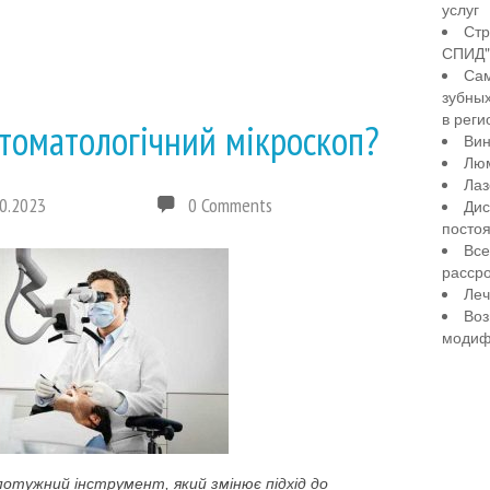
услуг
Стр
СПИД" 
Сам
зубны
в реги
стоматологічний мікроскоп?
Вин
Лю
Лаз
0.2023
0 Comments
Дис
посто
Все
рассро
Леч
Воз
модиф
отужний інструмент, який змінює підхід до