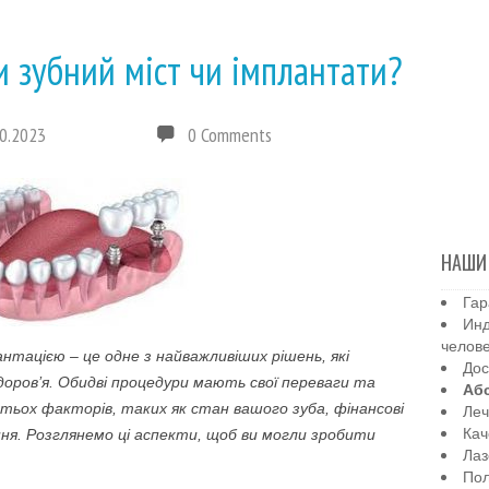
 зубний міст чи імплантати?
0.2023
0 Comments
НАШИ
Гар
Инд
челов
нтацією – це одне з найважливіших рішень, які
Дос
оров’я. Обидві процедури мають свої переваги та
Аб
гатьох факторів, таких як стан вашого зуба, фінансові
Леч
Кач
ня. Розглянемо ці аспекти, щоб ви могли зробити
Лаз
Пол