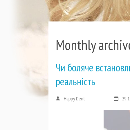
Monthly archiv
Чи боляче встановл
реальність
Happy Dent
29.1