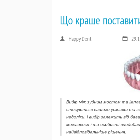
Що краще поставити
Happy Dent
29.1
Вибір між зубним мостом та імпла
стосуються вашого усмішки та зд
недоліки, і вибір залежить від ба
можливості та особисті вподобан
найвідповідальніше рішення.