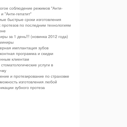
огое соблюдение режимов "Анти-
и "Анти-гепатит"
ые быстрые сроки изготовления
х протезов по последним технологиям
оне
иры за 1 день!!! (новинка 2012 года)
миниры
ерная имплантация зубов
контная программа и скидки
янным клиентам
 стоматологические услуги в
чку
ение и протезирование по страховке
можность изготовления любой
икации зубного протеза